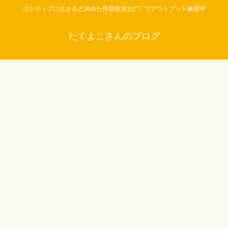
ポジティブに生きると決めた作業療法士(^▽^)/アウトプット練習中
たてよこさんのブログ