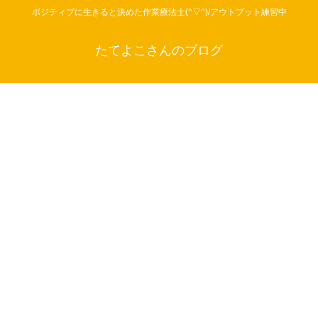
ポジティブに生きると決めた作業療法士(^▽^)/アウトプット練習中
たてよこさんのブログ