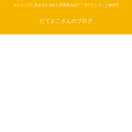
ポジティブに生きると決めた作業療法士(^▽^)/アウトプット練習中
たてよこさんのブログ