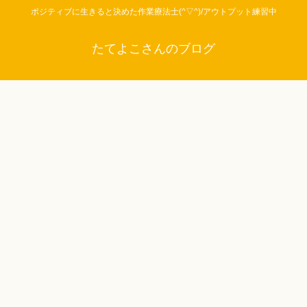
ポジティブに生きると決めた作業療法士(^▽^)/アウトプット練習中
たてよこさんのブログ