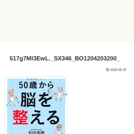
517g7MI3EwL._SX346_BO1204203200_
2020.05.25