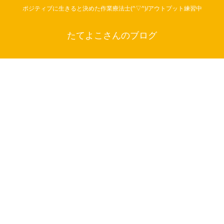
ポジティブに生きると決めた作業療法士(^▽^)/アウトプット練習中
たてよこさんのブログ