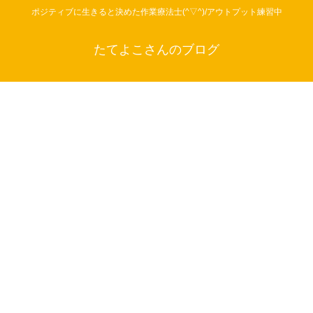
ポジティブに生きると決めた作業療法士(^▽^)/アウトプット練習中
たてよこさんのブログ