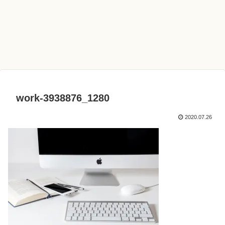
work-3938876_1280
2020.07.26