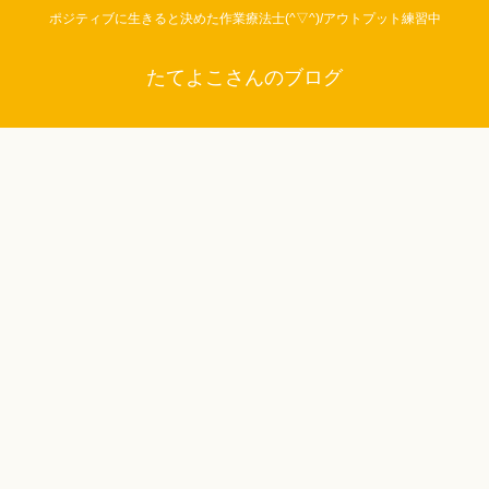
ポジティブに生きると決めた作業療法士(^▽^)/アウトプット練習中
たてよこさんのブログ