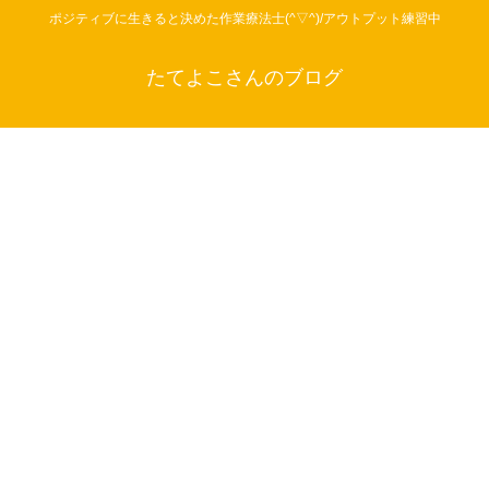
ポジティブに生きると決めた作業療法士(^▽^)/アウトプット練習中
たてよこさんのブログ