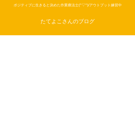
ポジティブに生きると決めた作業療法士(^▽^)/アウトプット練習中
たてよこさんのブログ