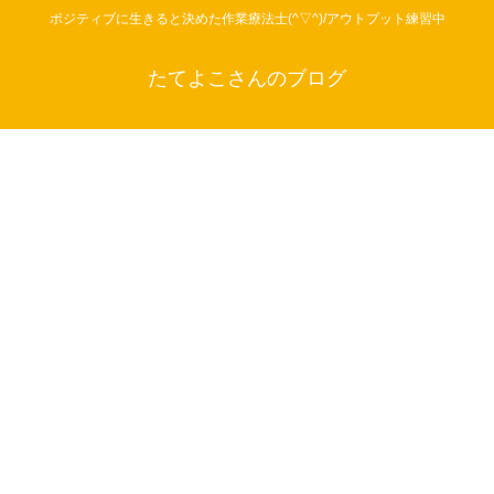
ポジティブに生きると決めた作業療法士(^▽^)/アウトプット練習中
たてよこさんのブログ