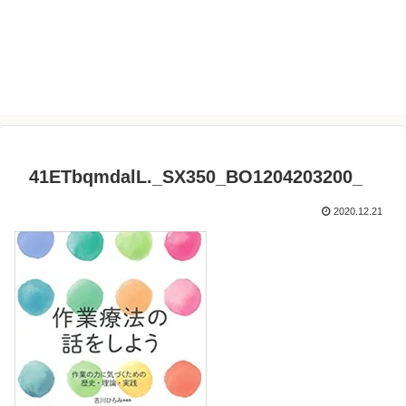
41ETbqmdalL._SX350_BO1204203200_
2020.12.21