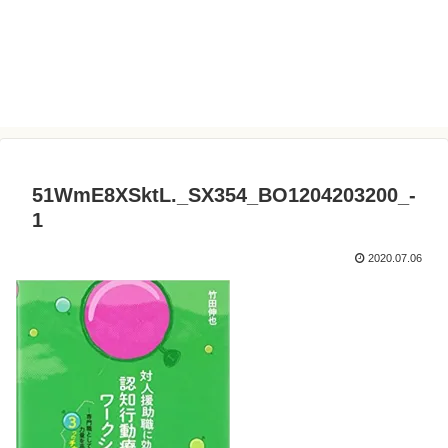
51WmE8XSktL._SX354_BO1204203200_-
1
2020.07.06