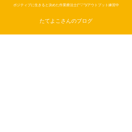
ポジティブに生きると決めた作業療法士(^▽^)/アウトプット練習中
たてよこさんのブログ