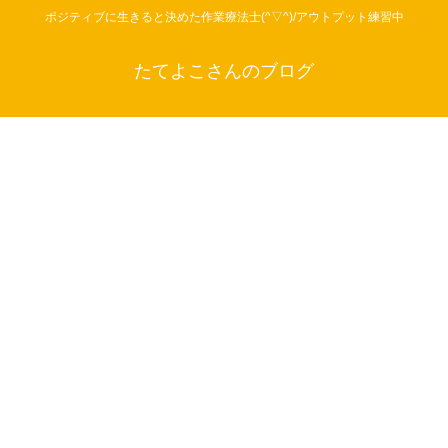
ポジティブに生きると決めた作業療法士(^▽^)/アウトプット練習中
たてよこさんのブログ