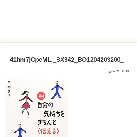
41hm7jCpcML._SX342_BO1204203200_
2021.01.18