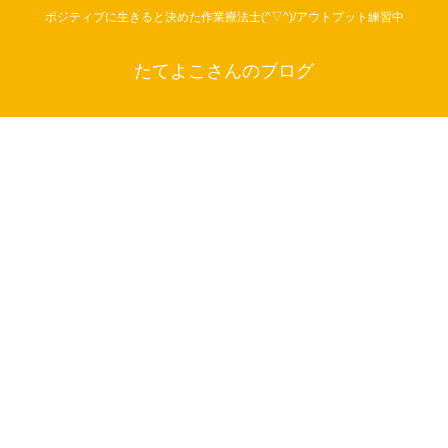
ポジティブに生きると決めた作業療法士(^▽^)/アウトプット練習中
たてよこさんのブログ