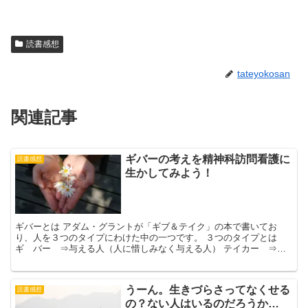
読書感想
tateyokosan
関連記事
ギバーの考えを精神科訪問看護に
読書感想
生かしてみよう！
ギバーとは アダム・グラントが「ギブ＆テイク」の本で書いてお
り、人を３つのタイプにわけた中の一つです。 ３つのタイプとは
ギ バー ⇒与える人（人に惜しみなく与える人） テイカー ⇒受
けとる人（真っ先に自分の利益を優先させる人） マッチャー...
うーん。生きづらさってなくせる
読書感想
の？ない人はいるのだろうか…