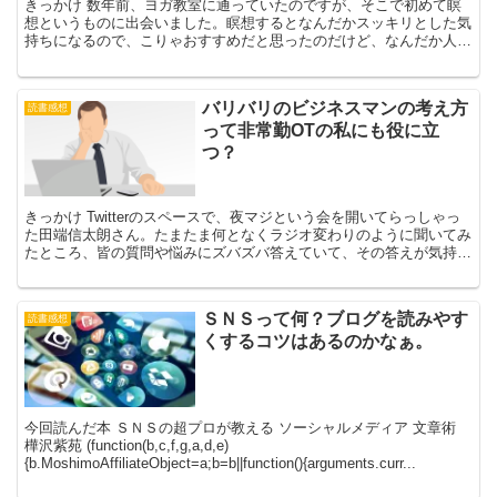
きっかけ 数年前、ヨガ教室に通っていたのですが、そこで初めて瞑
想というものに出会いました。瞑想するとなんだかスッキリとした気
持ちになるので、こりゃおすすめだと思ったのだけど、なんだか人に
勧めにくかったんです。でもって、瞑想って何ですっきりす...
バリバリのビジネスマンの考え方
読書感想
って非常勤OTの私にも役に立
つ？
きっかけ Twitterのスペースで、夜マジという会を開いてらっしゃっ
た田端信太朗さん。たまたま何となくラジオ変わりのように聞いてみ
たところ、皆の質問や悩みにズバズバ答えていて、その答えが気持ち
の良いほどオブラートにつつまない感じで、わかり...
ＳＮＳって何？ブログを読みやす
読書感想
くするコツはあるのかなぁ。
今回読んだ本 ＳＮＳの超プロが教える ソーシャルメディア 文章術
樺沢紫苑 (function(b,c,f,g,a,d,e)
{b.MoshimoAffiliateObject=a;b=b||function(){arguments.curr...