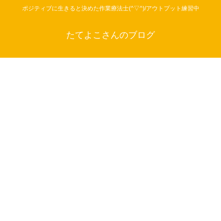
ポジティブに生きると決めた作業療法士(^▽^)/アウトプット練習中
たてよこさんのブログ