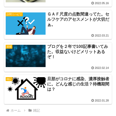
2022.05.16
ＧＡＦ尺度の点数間違ってた。セ
訪問リハビリ
ルフケアのアセスメントが大切だ
ぁ。
2022.03.21
ブログを２年で100記事書いてみ
習慣
た。収益ないけどメリットある
ぞ！
2022.02.14
旦那がコロナに感染、濃厚接触者
雑記
に。どんな感じの生活？待機期間
は？
2022.01.28
ホーム
雑記