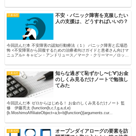
気持ちにぴったりはまり、この本の題名に惹かれ、読んでみ...
不安・パニック障害を克服したい
読書感想
人の支援は、どうすればいいの？
今回読んだ本 不安障害の認知行動療法（１） パニック障害と広場恐
怖 <不安障害から回復するための治療者向けガイドと患者さん向けマ
ニュアル> キャビン・アンドリュース／マーク・クリーマー／ロッ
コ・クリーノ ／キャロライン・ハント／リサ・ランプ...
知らな過ぎて恥ずかし〜(;’∀’)お金
読書感想
のしくみ見るだけノートで勉強し
てみた
今回読んだ本 ゼロからはじめる！ お金のしくみ見るだけノート 監
修 伊藤亮太 (function(b,c,f,g,a,d,e)
{b.MoshimoAffiliateObject=a;b=b||function(){arguments.cur...
オープンダイアローグの要素を訪
読書感想