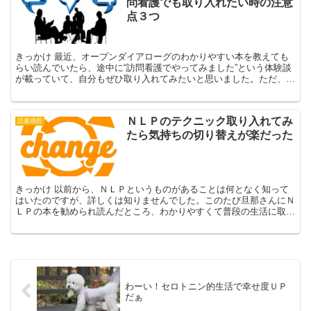
問看護でも取り入れたい時の注意
点３つ
きっかけ 最近、オープンダイアローグのわかりやすい本を教えても
らい読んでいたら、途中に“訪問看護でやってみました”という体験談
が載っていて、自分もぜひ取り入れてみたいと思いました。ただ、
中々オープンダイアローグを本格的に行ったことのない私は...
ＮＬＰのテクニック取り入れてみ
読書感想
たら気持ちの切り替えが楽だった
きっかけ 以前から、ＮＬＰというものがあることは何となく知って
はいたのですが、詳しくは知りませんでした。このたび旦那さんにＮ
ＬＰの本を勧められ読んだところ、わかりやすくて普段の生活に取り
入れやすいテクニックが載っていたので試してみた所、効果...
わーい！セロトニン的生活で幸せ度ＵＰ
だぁ