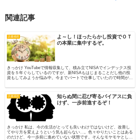
関連記事
よ～し！ほったらかし投資でＯＴ
読書感想
の本業に集中するぞ。
きっかけ YouTubeで情報収集して、積み立てNISAでインデックス投
資を５年ぐらしているのですが、新NISAもはじまることだし他の投
資もしてみようか悩み中。今までパートで仕事していたので時間があ
った私ですが、この度正社員となったので、時...
知らぬ間に忍び寄るバイアスに負
読書感想
けず、一歩前進するぞ！
きっかけ 私は、今の生活がとっても良いわけではないけど、改善し
てやり方を変えようという気も起らない…。色々やりたいことはある
のだけど、今一歩前に進めていない状態です。そんなモヤモヤとした