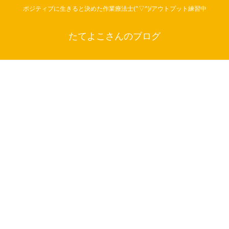
ポジティブに生きると決めた作業療法士(^▽^)/アウトプット練習中
たてよこさんのブログ