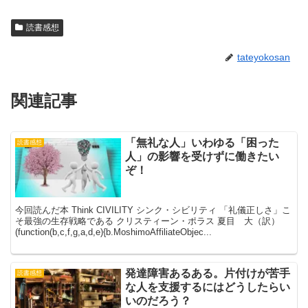
読書感想
tateyokosan
関連記事
「無礼な人」いわゆる「困った
読書感想
人」の影響を受けずに働きたい
ぞ！
今回読んだ本 Think CIVILITY シンク・シビリティ 「礼儀正しさ」こ
そ最強の生存戦略である クリスティーン・ポラス 夏目 大（訳）
(function(b,c,f,g,a,d,e){b.MoshimoAffiliateObjec...
発達障害あるある。片付けが苦手
読書感想
な人を支援するにはどうしたらい
いのだろう？