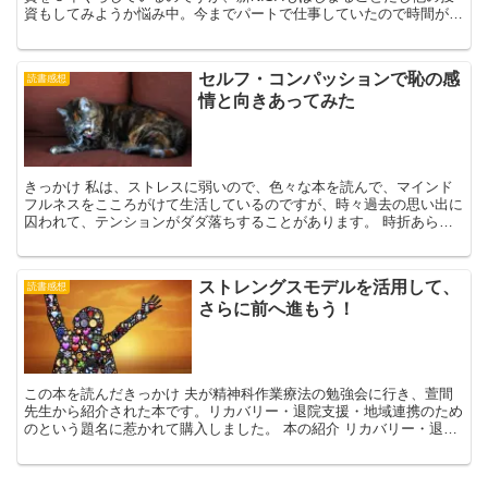
資もしてみようか悩み中。今までパートで仕事していたので時間があ
った私ですが、この度正社員となったので、時...
セルフ・コンパッションで恥の感
読書感想
情と向きあってみた
きっかけ 私は、ストレスに弱いので、色々な本を読んで、マインド
フルネスをこころがけて生活しているのですが、時々過去の思い出に
囚われて、テンションがダダ落ちすることがあります。 時折あらわ
れる、恥をかいた思い出や、悲しい思い出…。そのたびに、...
ストレングスモデルを活用して、
読書感想
さらに前へ進もう！
この本を読んだきっかけ 夫が精神科作業療法の勉強会に行き、萱間
先生から紹介された本です。リカバリー・退院支援・地域連携のため
のという題名に惹かれて購入しました。 本の紹介 リカバリー・退院
支援・地域連携のための ストレングスモデル実践活用術...