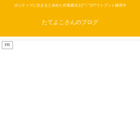
ポジティブに生きると決めた作業療法士(^▽^)/アウトプット練習中
たてよこさんのブログ
PR