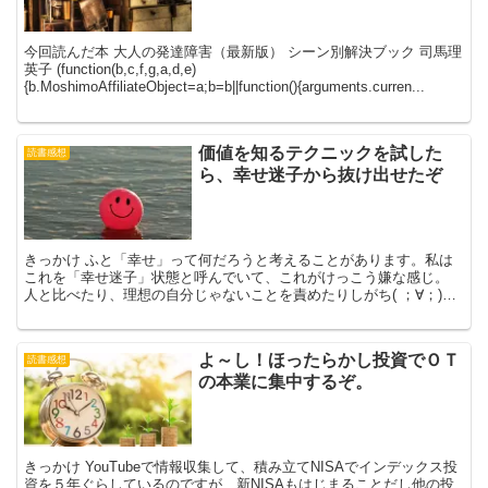
今回読んだ本 大人の発達障害（最新版） シーン別解決ブック 司馬理
英子 (function(b,c,f,g,a,d,e)
{b.MoshimoAffiliateObject=a;b=b||function(){arguments.curren...
価値を知るテクニックを試した
読書感想
ら、幸せ迷子から抜け出せたぞ
きっかけ ふと「幸せ」って何だろうと考えることがあります。私は
これを「幸せ迷子」状態と呼んでいて、これがけっこう嫌な感じ。
人と比べたり、理想の自分じゃないことを責めたりしがち( ；∀；)以
前、幸福になりたいなら幸福になろうとしてはいけない...
よ～し！ほったらかし投資でＯＴ
読書感想
の本業に集中するぞ。
きっかけ YouTubeで情報収集して、積み立てNISAでインデックス投
資を５年ぐらしているのですが、新NISAもはじまることだし他の投