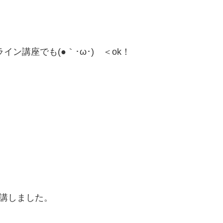
ン講座でも(●｀･ω･)ゞ＜ok！
受講しました。