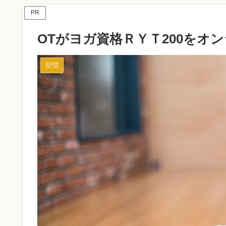
PR
OTがヨガ資格ＲＹＴ200をオ
習慣