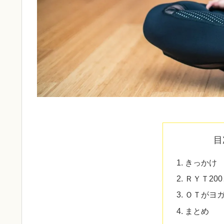
目
きっかけ
ＲＹＴ20
ＯＴがヨ
まとめ