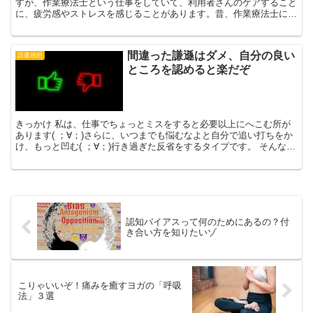
すが、作業療法士という仕事をしていて、利用者さんのケアすること
に、疲労感やストレスを感じることがあります。昔、作業療法士にな
りたての頃、父親の介護と仕事のストレスが重なり、怒りっ...
間違った謙遜はダメ、自分の良い
読書感想
ところを認めると楽だぞ
きっかけ 私は、仕事でちょっとミスをすると必要以上にへこむ所が
あります( ；∀；)さらに、いつまでも悩むなよと自分で追い打ちをか
け、もっと凹む( ；∀；)行き過ぎた反省をするタイプです。 そんな私
ですが、セルフ・コンパッションというものに出...
認知バイアスって何のためにあるの？付
き合い方を知りたいゾ
こりゃいいぞ！痛みを癒すヨガの「呼吸
法」３選