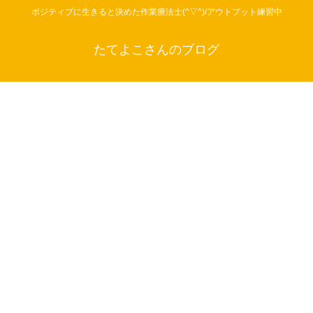
ポジティブに生きると決めた作業療法士(^▽^)/アウトプット練習中
たてよこさんのブログ