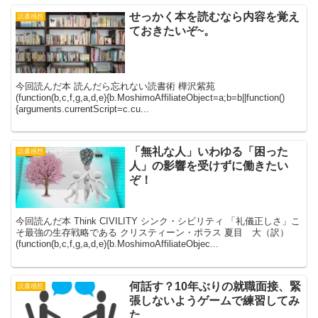
せっかく本を読むなら内容を覚え
読書感想
ておきたいぞ~。
今回読んだ本 読んだら忘れない読書術 樺沢紫苑
(function(b,c,f,g,a,d,e){b.MoshimoAffiliateObject=a;b=b||function()
{arguments.currentScript=c.cu...
「無礼な人」いわゆる「困った
読書感想
人」の影響を受けずに働きたい
ぞ！
今回読んだ本 Think CIVILITY シンク・シビリティ 「礼儀正しさ」こ
そ最強の生存戦略である クリスティーン・ポラス 夏目 大（訳）
(function(b,c,f,g,a,d,e){b.MoshimoAffiliateObjec...
何話す？10年ぶりの就職面接、緊
読書感想
張しないようゲームで練習してみ
た