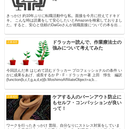
きっかけ 約10年ぶりに転職活動中な私。面接を今月に控えてドキド
キ。 こんな時は読書をして安心したいとAmazonを検索しておりまし
た。すると、安心と信頼のDaiGoさんが就職面接についての本を出さ
れていたことを知り、 さっそく購入し読んで...
ドラッカー読んで、作業療法士の
読書感想
強みについて考えてみた
今回読んだ本 はじめて読むドラッカー プロフェッショナルの条件 い
かに成果をあげ、成長するか P・F・ドラッカー著 上田 惇生 編訳
(function(b,c,f,g,a,d,e){b.MoshimoAffiliateObject=a;b...
ケアする人のバーンアウト防止に
読書感想
もセルフ・コンパッションが良い
って！
ワークを行ったきっかけ 普段、自分なりにストレス対策をしていま