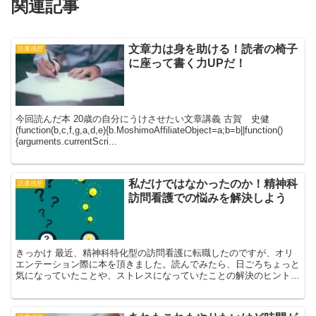
関連記事
文章力は身を助ける！読者の椅子
読書感想
に座って書く力UPだ！
今回読んだ本 20歳の自分にうけさせたい文章講義 古賀 史健
(function(b,c,f,g,a,d,e){b.MoshimoAffiliateObject=a;b=b||function()
{arguments.currentScri...
私だけではなかったのか！精神科
読書感想
訪問看護での悩みを解決しよう
きっかけ 最近、精神科特化型の訪問看護に転職したのですが、オリ
エンテーション際に本を頂きました。読んでみたら、日ごろちょっと
気になっていたことや、ストレスになっていたことの解決のヒントが
書いてありとても為になったので、アウトプットしてみるこ...