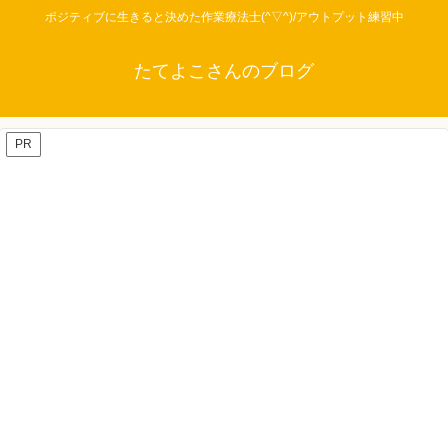
ポジティブに生きると決めた作業療法士(^▽^)/アウトプット練習中
たてよこさんのブログ
PR