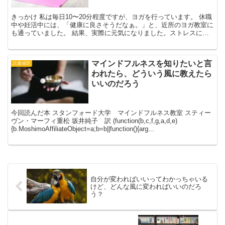
きっかけ 私は毎日10〜20分程度ですが、ヨガを行っています。 休職
中や妊活中には、「健康に良さそうだなぁ。」と、近所のヨガ教室に
も通っていました。 結果、実際に元気になりました。ストレスにも
強くなった気がするし、身体も疲れにくくなった気が...
マインドフルネスを知りたいと言
読書感想
われたら、どういう風に教えたら
いいのだろう
今回読んだ本 スタンフォード大学 マインドフルネス教室 スティー
ヴン・マーフィ重松 坂井純子 訳 (function(b,c,f,g,a,d,e)
{b.MoshimoAffiliateObject=a;b=b||function(){arg...
自分が変わればいいってわかっちゃいる
けど、どんな風に変わればいいのだろ
う？