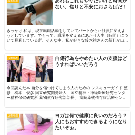
あれもこれもやりたいけど時間が
読書感想
ない、焦りと不安におさらばだ！
きっかけ 私は、現在転職活動をしていてパートから正社員に変えよ
うとしています。でもって、職場を変えるにあたり人生（時間）につ
いて見直している所。そんな中、私が好きな鈴木祐さんの新刊が出て
おり、しかも内容が科学データで導き出した時間術の本だと...
自傷行為をやめたい人の支援はど
読書感想
うすればいいだろう
今回読んだ本 自分を傷つけてしまう人のための レスキューガイド 監
修 松本 俊彦 国立研究開発法人 国立精神・神経医療研究センタ
ー精神保健研究所 薬物依存研究部部長、 病院薬物依存症治療センタ
ーセンター長 自傷行為、摂食障害、 物質乱用・依...
ヨガは何で健康に良いのだろう？
読書感想
人にもおすすめできるようになり
たいぞぉ。