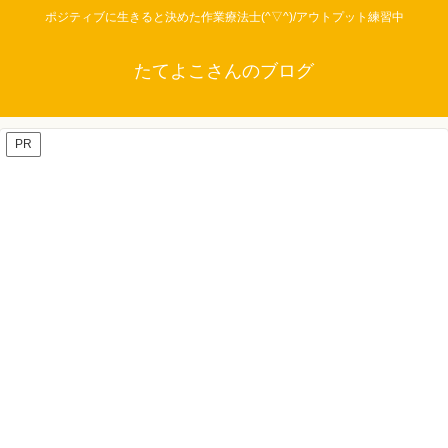
ポジティブに生きると決めた作業療法士(^▽^)/アウトプット練習中
たてよこさんのブログ
PR