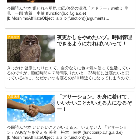
今回読んだ本 嫌われる勇気 自己啓発の源流「アドラー」の教え 岸
見 一郎 古賀 史健 (function(b,c,f,g,a,d,e)
{b.MoshimoAffiliateObject=a;b=b||function(){arguments...
夜更かしをやめたいゾ。時間管理
読書感想
できるようになればいいって！
きっかけ 健康になりたくて、自分なりに色々気を使って生活してい
るのですが、睡眠時間を７時間取りたいと、23時前には寝たいと思
っているのに、なぜかいつも寝るのが０時近くになってしまうのです
( ；∀；)精神科訪問看護で担当する利用者さんの中にも...
「アサーション」を身に着けて、
読書感想
いいたいことがいえる人になるぞ
ー！
今回読んだ本 いいたいことがいえる人、いえない人 「アサーショ
ン」があなたを変える 著者 松本 幸夫 (function(b,c,f,g,a,d,e)
{b.MoshimoAffiliateObject=a;b=b||function(){a...