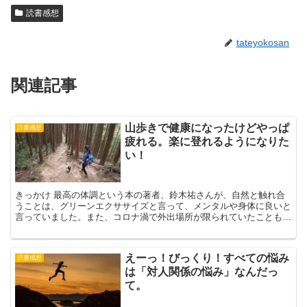
読書感想
tateyokosan
関連記事
山歩きで健康になったけどやっぱ
読書感想
疲れる。楽に登れるようになりた
い！
きっかけ 最高の体調という本の著者、鈴木祐さんが、自然と触れ合
うことは、グリーンエクササイズと言って、メンタルや身体に良いと
言っていました。また、コロナ渦で外出場所が限られていたこともあ
って、夫婦＋愛犬でハイキングや近くの森へ森林浴散歩をす...
えーっ！びっくり！すべての悩み
読書感想
は「対人関係の悩み」なんだっ
て。