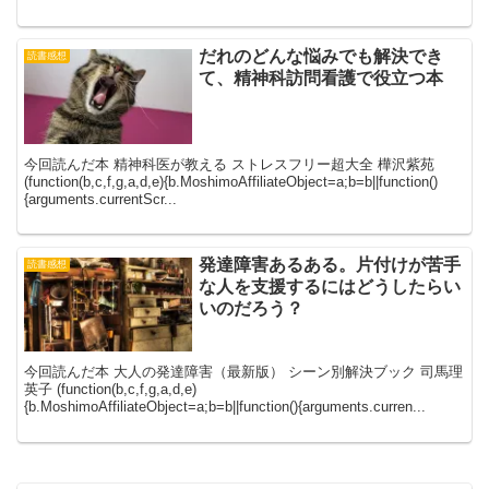
だれのどんな悩みでも解決でき
読書感想
て、精神科訪問看護で役立つ本
今回読んだ本 精神科医が教える ストレスフリー超大全 樺沢紫苑
(function(b,c,f,g,a,d,e){b.MoshimoAffiliateObject=a;b=b||function()
{arguments.currentScr...
発達障害あるある。片付けが苦手
読書感想
な人を支援するにはどうしたらい
いのだろう？
今回読んだ本 大人の発達障害（最新版） シーン別解決ブック 司馬理
英子 (function(b,c,f,g,a,d,e)
{b.MoshimoAffiliateObject=a;b=b||function(){arguments.curren...