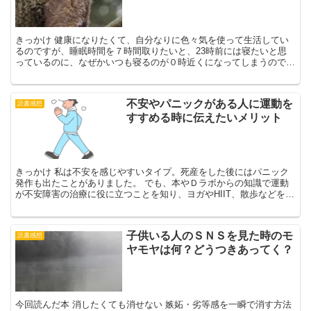
きっかけ 健康になりたくて、自分なりに色々気を使って生活してい
るのですが、睡眠時間を７時間取りたいと、23時前には寝たいと思
っているのに、なぜかいつも寝るのが０時近くになってしまうのです
( ；∀；)精神科訪問看護で担当する利用者さんの中にも...
不安やパニックがある人に運動を
読書感想
すすめる時に伝えたいメリット
きっかけ 私は不安を感じやすいタイプ。死産をした後にはパニック
発作も出たことがありました。 でも、本やＤラボからの知識で運動
が不安障害の治療に役に立つことを知り、ヨガやHIIT、散歩などを取
り入れて効果を感じました。訪問看護で担当する利用者...
子供いる人のＳＮＳを見た時のモ
読書感想
ヤモヤは何？どうつきあってく？
今回読んだ本 消したくても消せない 嫉妬・劣等感を一瞬で消す方法