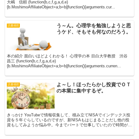
大嶋 信頼 (function(b,c,f,g,a,d,e)
{b.MoshimoAffiliateObject=a;b=b||function(){arguments.cur...
う～ん。心理学を勉強しようと思
読書感想
うケド、そもそも何なのだろう。
本の紹介 面白いほどよくわかる！ 心理学の本 目白大学教授 渋谷
昌三 (function(b,c,f,g,a,d,e)
{b.MoshimoAffiliateObject=a;b=b||function(){arguments.curren...
よ～し！ほったらかし投資でＯＴ
読書感想
の本業に集中するぞ。
きっかけ YouTubeで情報収集して、積み立てNISAでインデックス投
資を５年ぐらしているのですが、新NISAもはじまることだし他の投
資もしてみようか悩み中。今までパートで仕事していたので時間があ
った私ですが、この度正社員となったので、時...