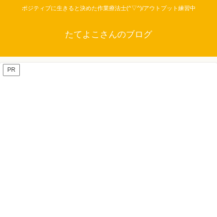
ポジティブに生きると決めた作業療法士(^▽^)/アウトプット練習中
たてよこさんのブログ
PR