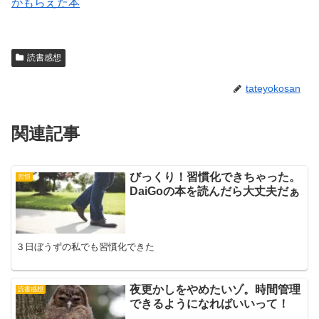
がもらえた本
読書感想
tateyokosan
関連記事
びっくり！習慣化できちゃった。
習慣
DaiGoの本を読んだら大丈夫だぁ
３日ぼうずの私でも習慣化できた
夜更かしをやめたいゾ。時間管理
読書感想
できるようになればいいって！