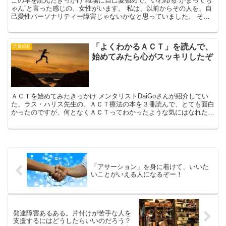
この本を読んだきっかけ 職場に自己愛強めで、いわゆる“かまってち
ゃん”と言った感じの、女性がいます。 私は、以前からその人を、自
己愛性パーソナリティー障害じゃないかなと思っていました。 その
方が、毎回おなじ人と揉めたり（攻撃する）、上司のプ...
「よくわかるＡＣＴ」を読んで、
読書感想
始めてみたら心がスッキリしたぞ
ＡＣＴを始めてみたきっかけ メンタリストDaiGoさんが紹介してい
た、ラス・ハリス先生の、ＡＣＴ療法の本を３冊読んで、とても面白
かったのですが、何となくＡＣＴってわかったような気にはなれたも
のの、実際何をすりゃいいんだろ？と思っていました。...
「アサーション」を身に着けて、いいた
いことがいえる人になるぞー！
発達障害あるある。片付けが苦手な人を
支援するにはどうしたらいいのだろう？