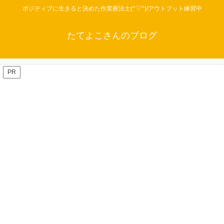
ポジティブに生きると決めた作業療法士(^▽^)/アウトプット練習中
たてよこさんのブログ
PR