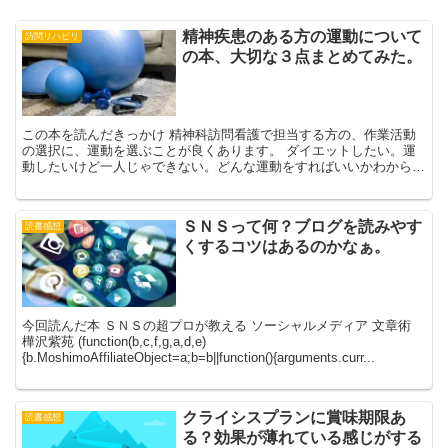
精神疾患のある方の運動について
訪問リハビリ
の本、大切な３点まとめてみた。
この本を読んだきっかけ 精神科訪問看護で担当する方の、作業活動
の選択に、運動を選ぶことが良くあります。 ダイエットしたい。運
動したいけど一人じゃできない。どんな運動をすればいいかわからな
い。という方は多く、一緒にストレッチやヨガ、筋トレ、ウ...
ＳＮＳって何？ブログを読みやす
読書感想
くするコツはあるのかなぁ。
今回読んだ本 ＳＮＳの超プロが教える ソーシャルメディア 文章術
樺沢紫苑 (function(b,c,f,g,a,d,e)
{b.MoshimoAffiliateObject=a;b=b||function(){arguments.curr...
クライシスプランに賞味期限あ
読書感想
る？効果が薄れている感じがする