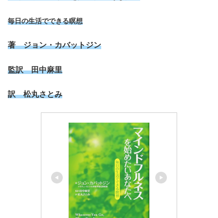
毎日の生活でできる瞑想
著 ジョン・カバットジン
監訳 田中麻里
訳 松丸さとみ